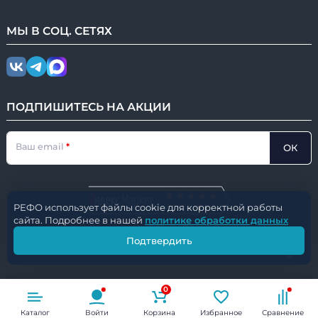
МЫ В
СОЦ.
СЕТЯХ
ПОДПИШИТЕСЬ НА АКЦИИ
Ваш email
ОК
РЕФО использует файлы cookie для корректной работы
НАШ РЕЙТИНГ
сайта. Подробнее в нашей
политике обработки данных
© 2016-2026
РЕФО
|
⚙️ ver. 2.4.950
Подтвердить
CleverUM.tech
Разработано с
0
Каталог
Войти
Корзина
Избранное
Сравнение