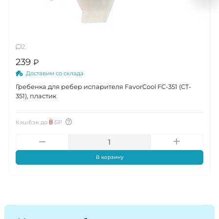
2
239
₽
Доставим со склада
Гребенка для ребер испарителя FavorCool FC-351 (CT-
351), пластик
8
Кэшбэк до
БР
В корзину