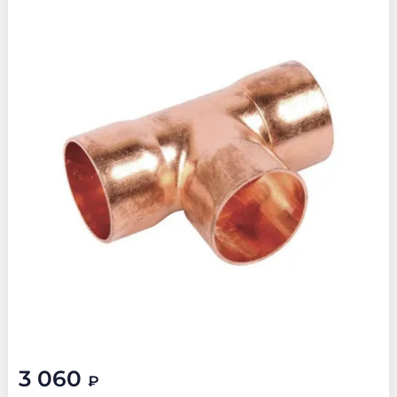
3 060
₽