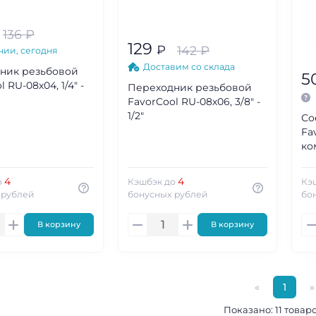
136
₽
129
₽
142
₽
чии, сегодня
Доставим со склада
ник резьбовой
5
 RU-08х04, 1/4" -
Переходник резьбовой
FavorCool RU-08х06, 3/8" -
1/2"
Со
Fa
ко
4
4
о
Кэшбэк до
Кэ
 рублей
бонусных рублей
бо
В корзину
В корзину
«
1
»
Показано: 11 товаро