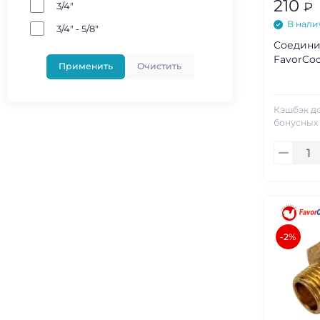
210
₽
3/4"
В нали
3/4" - 5/8"
Соедини
FavorCool
Применить
Очистить
Кэшбэк д
бонусных
-2%