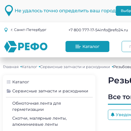
Не удалось точно определить ваш город
Выбр
+7 800 777-17-54
info@refo24.ru
г.
Санкт-Петербург
Каталог
Главная
Каталог
Сервисные запчасти и расходники
Резьбов
Резь
Каталог
Сервисные запчасти и расходники
Все т
Обмоточная лента для
герметизации
Уведо
Скотчи, малярные ленты,
алюминиевые ленты