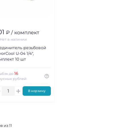
01
₽ / комплект
Нет в наличии
единитель резьбовой
vorCool U-04 1/4",
мплект 10 шт
16
шбэк до
нусных рублей
В корзину
в из 11