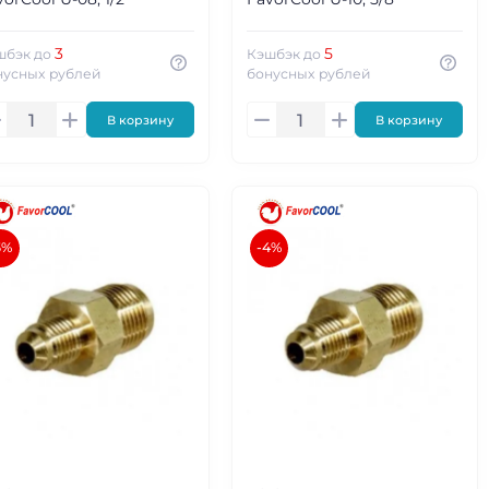
3
5
шбэк до
Кэшбэк до
нусных рублей
бонусных рублей
В корзину
В корзину
5%
-4%