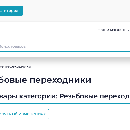
ать город
Наши магазины
ые переходники
бовые переходники
овары категории:
Резьбовые перехо
млять об изменениях