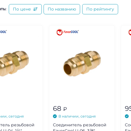
ть:
По цене
По названию
По рейтингу
68
9
₽
чии, сегодня
В наличии, сегодня
тель резьбовой
Соединитель резьбовой
Со
 U-04, 1/4"
FavorCool U-06, 3/8"
Fa