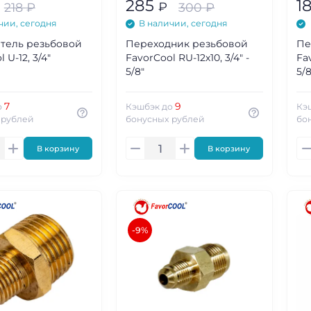
285
1
₽
218
₽
300
₽
чии, сегодня
В наличии, сегодня
тель резьбовой
Переходник резьбовой
Пе
 U-12, 3/4"
FavorCool RU-12х10, 3/4" -
Fa
5/8"
5/8
7
9
о
Кэшбэк до
Кэ
 рублей
бонусных рублей
бо
В корзину
В корзину
-9%