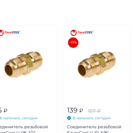
-11%
5
139
₽
₽
157
₽
В наличии, сегодня
В наличии, сегодня
единитель резьбовой
Соединитель резьбовой
vorCool U-08, 1/2"
FavorCool U-10, 5/8"