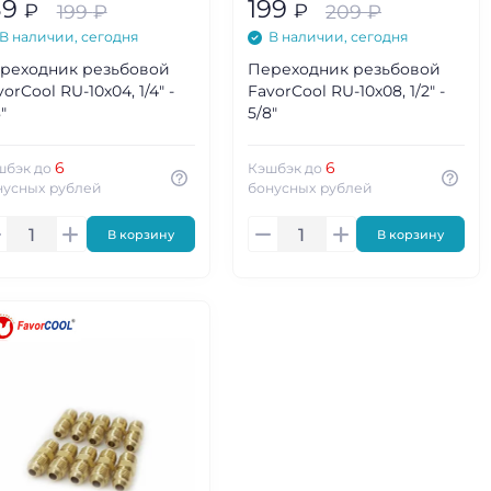
89
199
₽
₽
199
₽
209
₽
В наличии, сегодня
В наличии, сегодня
реходник резьбовой
Переходник резьбовой
vorCool RU-10х04, 1/4" -
FavorCool RU-10х08, 1/2" -
"
5/8"
6
6
шбэк до
Кэшбэк до
нусных рублей
бонусных рублей
В корзину
В корзину