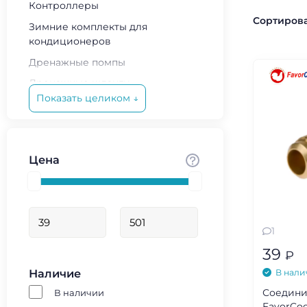
Контроллеры
Сортирова
Зимние комплекты для
кондиционеров
Дренажные помпы
Дренажные шланги
Показать целиком ↓
Двигатель вентилятора
Крыльчатка
Сифоны для кондиционеров
Цена
Вентилятор в сборе
Решетка
Кронштейны для кондиционеров
Гайки
1
39
Клапаны Шредера
₽
Капиллярная трубка
Наличие
В нали
Соедини
В наличии
Резьбовые переходники
FavorCool