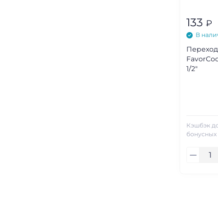
133
₽
В нали
Переход
FavorCool
1/2"
Кэшбэк д
бонусных