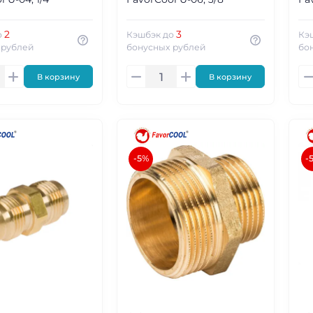
2
3
о
Кэшбэк до
Кэ
 рублей
бонусных рублей
бо
В корзину
В корзину
-5%
-