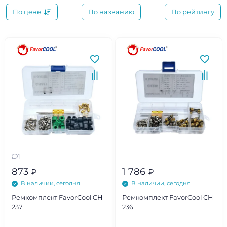
По цене
По названию
По рейтингу
1
873
1 786
₽
₽
В наличии, сегодня
В наличии, сегодня
Ремкомплект FavorCool CH-
Ремкомплект FavorCool CH-
237
236