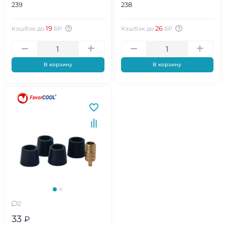
239
238
19
26
Кэшбэк до
БР
Кэшбэк до
БР
В корзину
В корзину
2
33
₽