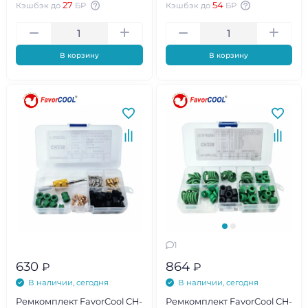
27
54
Кэшбэк до
БР
Кэшбэк до
БР
В корзину
В корзину
1
630
864
₽
₽
В наличии, сегодня
В наличии, сегодня
Ремкомплект FavorCool CH-
Ремкомплект FavorCool CH-