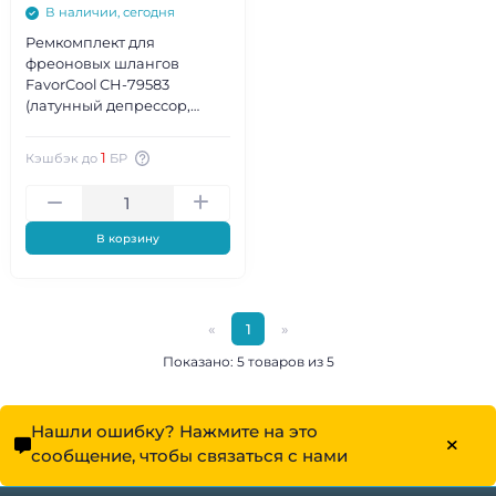
В наличии, сегодня
Ремкомплект для
фреоновых шлангов
FavorCool СН-79583
(латунный депрессор,
резиновые уплотнители)
1
Кэшбэк до
БР
В корзину
«
1
»
Показано: 5 товаров из 5
Нашли ошибку? Нажмите на это
сообщение, чтобы связаться с нами