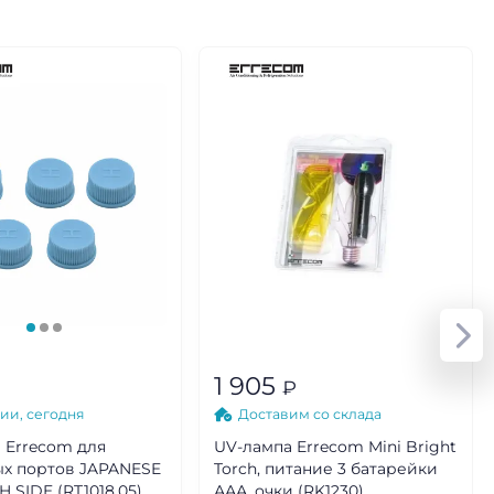
1 905
₽
ии, сегодня
Доставим со склада
 Errecom для
UV-лампа Errecom Mini Bright
х портов JAPANESE
Torch, питание 3 батарейки
 SIDE (RT1018.05)
ААА, очки (RK1230)