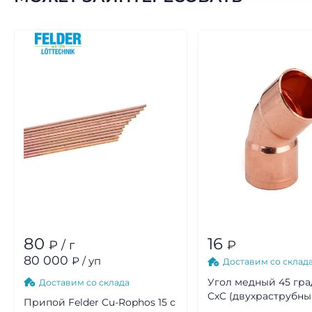
80
16
₽ / г
₽
80 000
₽ / уп
Доставим со склад
Угол медный 45 гра
Доставим со склада
CхC (двухраструбный)
Припой Felder Cu-Rophos 15 с