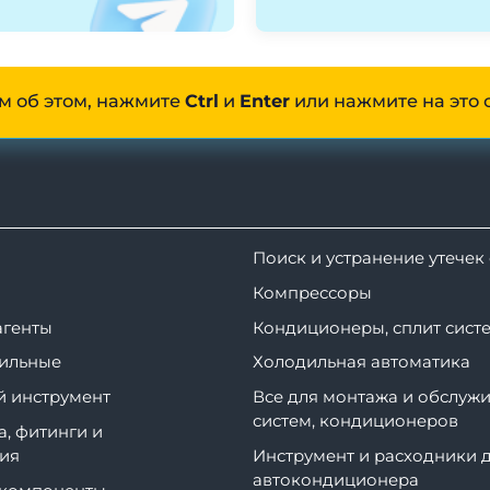
м об этом, нажмите
Ctrl
и
Enter
или нажмите на это 
Поиск и устранение утечек
Компрессоры
агенты
Кондиционеры, сплит сист
ильные
Холодильная автоматика
 инструмент
Все для монтажа и обслужи
систем, кондиционеров
а, фитинги и
ия
Инструмент и расходники 
автокондиционера