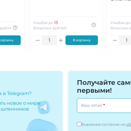
13
Кэшбэк до
Кэшбэк д
 рубля
бонусных рублей
бонусных 
корзину
В корзину
Получайте са
первыми!
 в Telegram?
ать новое о мире
Ваш email
мышленников
Выражаю согласие на
об