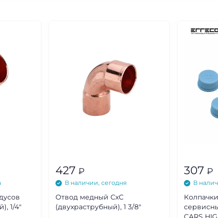
427
307
₽
₽
а
В наличии, сегодня
В налич
дусов
Отвод медный СхС
Колпачки
, 1/4"
(двухраструбный), 1 3/8"
сервисны
CARS HIGH