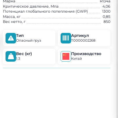
Марка
R134a
Критическое давление, Мпа
4,06
Потенциал глобального потепления (GWP)
1300
Масса, кг
0,85
Вес нетто, г
850
Тип
Артикул
Опасный груз
Т0000002268
Вес (кг)
Производство
1.3
Китай