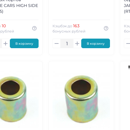
E CARS HIGH SIDE
JA
5)
(RT
10
163
о
Кэшбэк до
Кэ
 рублей
бонусных рублей
бо
В корзину
В корзину