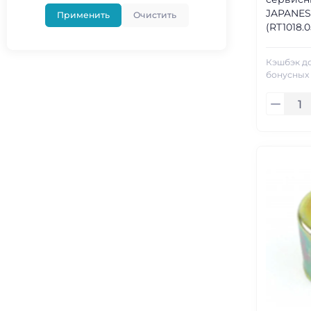
JAPANES
Применить
Очистить
(RT1018.0
Кэшбэк д
бонусных