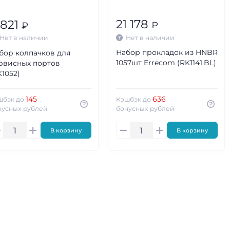
21 178
 821
₽
₽
Нет в наличии
Нет в наличии
Набор прокладок из HNBR
бор колпачков для
1057шт Errecom (RK1141.BL)
рвисных портов
K1052)
145
636
шбэк до
Кэшбэк до
нусных рублей
бонусных рублей
В корзину
В корзину