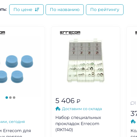
ть:
По цене
По названию
По рейтингу
5 406
₽
1
Доставим со склада
3
Набор специальных
чии, сегодня
прокладок Errecom
(RK1140)
и Errecom для
Ко
ых портов
се