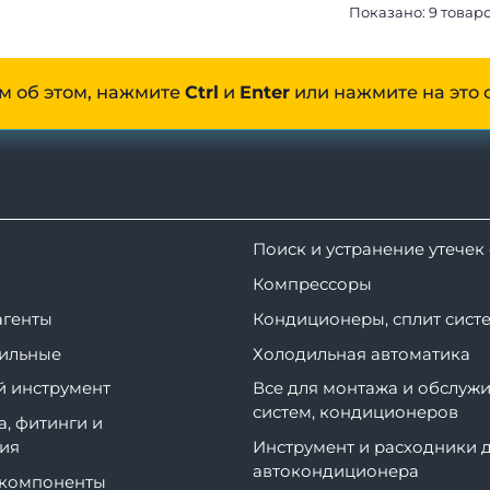
Показано: 9 товаро
м об этом, нажмите
Ctrl
и
Enter
или нажмите на это 
Поиск и устранение утечек
Компрессоры
агенты
Кондиционеры, сплит сист
ильные
Холодильная автоматика
 инструмент
Все для монтажа и обслужи
систем, кондиционеров
а, фитинги и
ия
Инструмент и расходники 
автокондиционера
 компоненты