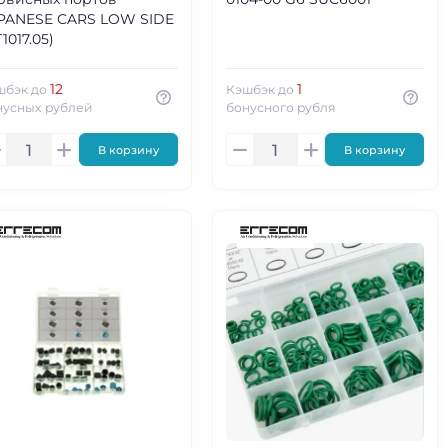
PANESE CARS LOW SIDE
1017.05)
12
1
шбэк до
Кэшбэк до
нусных рублей
бонусного рубля
В корзину
В корзину