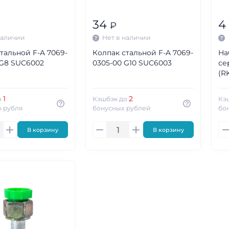
34
4
₽
наличии
Нет в наличии
тальной F-A 7069-
Колпак стальной F-A 7069-
На
 G8 SUC6002
0305-00 G10 SUC6003
се
(R
1
2
о
Кэшбэк до
Кэ
 рубля
бонусных рублей
бо
В корзину
В корзину