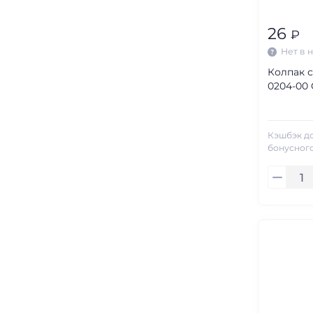
26
₽
Нет в 
Колпак с
0204-00
Кэшбэк д
бонусного