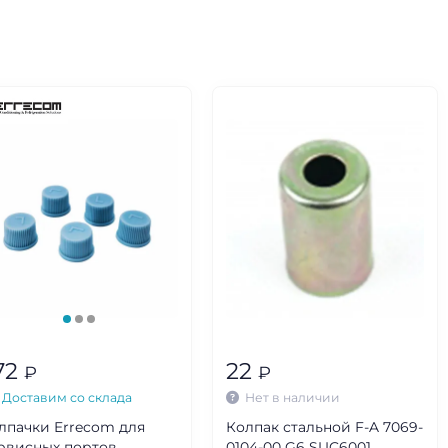
72
22
₽
₽
Доставим со склада
Нет в наличии
лпачки Errecom для
Колпак стальной F-A 7069-
рвисных портов
0104-00 G6 SUC6001