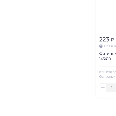
223
₽
Нет в 
Фитинг Y
143410
Кэшбэк д
бонусных