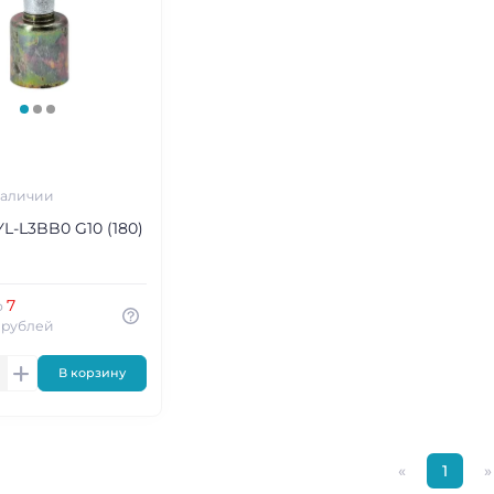
наличии
L-L3BB0 G10 (180)
7
о
 рублей
В корзину
«
1
»