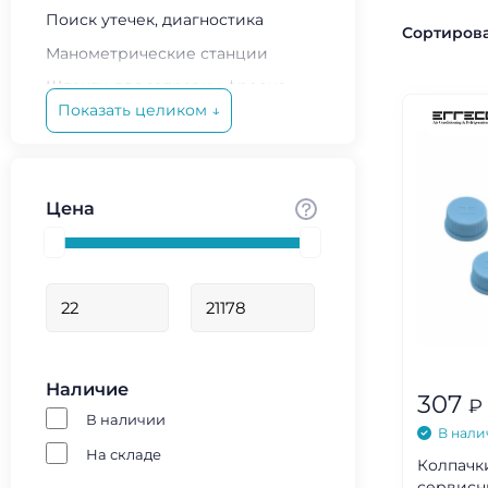
Поиск утечек, диагностика
Сортирова
Манометрические станции
Шланги для заправки фреона
Показать целиком ↓
Быстросъемы автокондиционера
Вакууммирование системы
Весы для хладагента
Цена
Антибактериальная очистка
Ремонтные комплекты
Готовые наборы для заправки
Наличие
307
₽
В наличии
В нали
На складе
Колпачк
сервисн