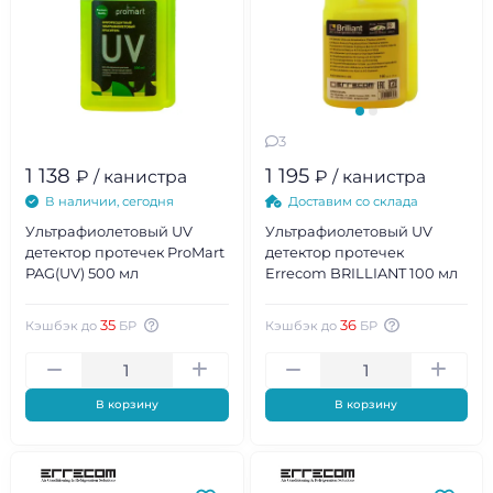
3
1 138
1 195
₽ / канистра
₽ / канистра
В наличии, сегодня
Доставим со склада
Ультрафиолетовый UV
Ультрафиолетовый UV
детектор протечек ProMart
детектор протечек
PAG(UV) 500 мл
Errecom BRILLIANT 100 мл
35
36
Кэшбэк до
БР
Кэшбэк до
БР
В корзину
В корзину