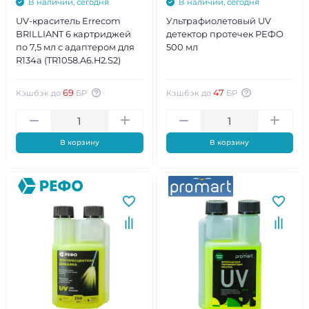
В наличии, сегодня
В наличии, сегодня
UV-краситель Errecom
Ультрафиолетовый UV
BRILLIANT 6 картриджей
детектор протечек РЕФО
по 7,5 мл с адаптером для
500 мл
R134а (TR1058.A6.H2.S2)
69
47
Кэшбэк до
БР
Кэшбэк до
БР
В корзину
В корзину