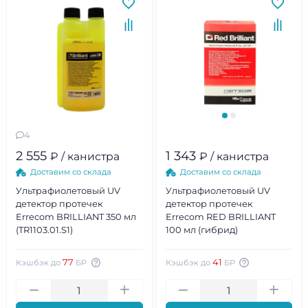
4
2 555
1 343
₽ / канистра
₽ / канистра
Доставим со склада
Доставим со склада
Ультрафиолетовый UV
Ультрафиолетовый UV
детектор протечек
детектор протечек
Errecom BRILLIANT 350 мл
Errecom RED BRILLIANT
(TR1103.01.S1)
100 мл (гибрид)
77
41
Кэшбэк до
БР
Кэшбэк до
БР