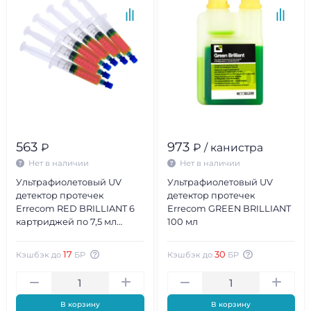
563
973
₽
₽ / канистра
Нет в наличии
Нет в наличии
Ультрафиолетовый UV
Ультрафиолетовый UV
детектор протечек
детектор протечек
Errecom RED BRILLIANT 6
Errecom GREEN BRILLIANT
картриджей по 7,5 мл
100 мл
(гибрид)
17
30
Кэшбэк до
БР
Кэшбэк до
БР
В корзину
В корзину