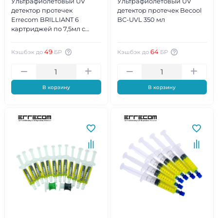
Ультрафиолетовый UV
Ультрафиолетовый UV
детектор протечек
детектор протечек Becool
Errecom BRILLIANT 6
BC-UVL 350 мл
картриджей по 7,5мл с
адаптером для R134а
(TR1058.A6.H2.P1)
49
64
Кэшбэк до
БР
Кэшбэк до
БР
В корзину
В корзину