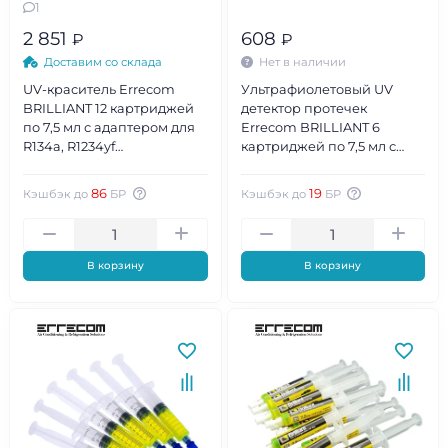
1
2 851
608
₽
₽
Доставим со склада
Нет в наличии
UV-краситель Errecom
Ультрафиолетовый UV
BRILLIANT 12 картриджей
детектор протечек
по 7,5 мл с адаптером для
Errecom BRILLIANT 6
R134а, R1234yf
картриджей по 7,5 мл с
(TR1058.H2.S2)
адаптером для R134a
86
19
Кэшбэк до
БР
Кэшбэк до
БР
В корзину
В корзину