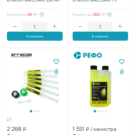
Errecom BRILLIANT 250 мл
Errecom BRILLIANT 1 л
56
262
Кэшбэк до
БР
Кэшбэк до
БР
В корзину
В корзину
1
2 268
1 551
₽
₽ / канистра