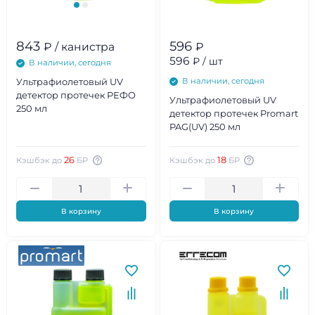
843
596
₽ / канистра
₽
596
₽ / шт
В наличии, сегодня
В наличии, сегодня
Ультрафиолетовый UV
детектор протечек РЕФО
Ультрафиолетовый UV
250 мл
детектор протечек Promart
PAG(UV) 250 мл
26
18
Кэшбэк до
БР
Кэшбэк до
БР
В корзину
В корзину