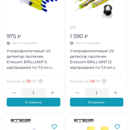
3
975
1 590
₽
₽
Нет в наличии
Нет в наличии
Ультрафиолетовый UV
Ультрафиолетовый UV
детектор протечек
детектор протечек
Errecom BRILLIANT 6
Errecom BRILLIANT 12
картриджей по 7,5 мл с
картриджей по 7,5 мл с
гибким адаптером для
адаптером для R134a
R134a
30
48
Кэшбэк до
БР
Кэшбэк до
БР
В корзину
В корзину