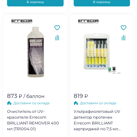
В корзину
В корзину
873
819
₽ / баллон
₽
Доставим со склада
Доставим со склада
Очиститель от UV-
Ультрафиолетовый UV
красителя Errecom
детектор протечек
BRILLIANT REMOVER 400
Errecom BRILLIANT
мл (TR1004.01)
картриджей по 7,5 мл
(TR1058.A6.01.P1)