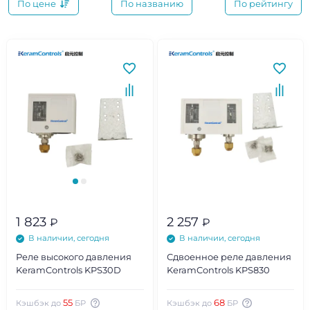
По цене
По названию
По рейтингу
1 823
2 257
₽
₽
В наличии, сегодня
В наличии, сегодня
Реле высокого давления
Сдвоенное реле давления
KeramControls KPS30D
KeramControls KPS830
55
68
Кэшбэк до
БР
Кэшбэк до
БР