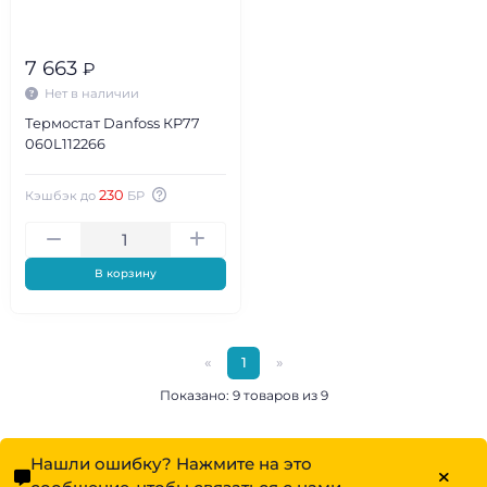
7 663
₽
Нет в наличии
Термостат Danfoss КР77
060L112266
230
Кэшбэк до
БР
В корзину
«
1
»
Показано: 9 товаров из 9
Нашли ошибку? Нажмите на это