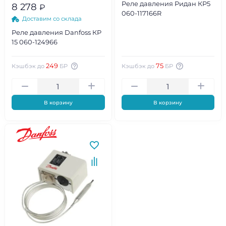
Реле давления Ридан КР5
8 278
₽
060-117166R
Доставим со склада
Реле давления Danfoss КР
15 060-124966
249
75
Кэшбэк до
БР
Кэшбэк до
БР
В корзину
В корзину