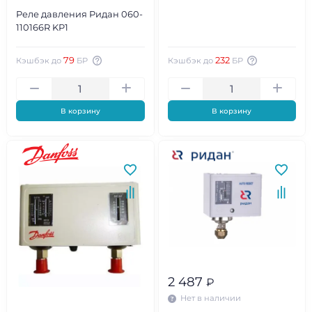
Реле давления Ридан 060-
110166R KP1
79
232
Кэшбэк до
БР
Кэшбэк до
БР
В корзину
В корзину
2 487
₽
Нет в наличии