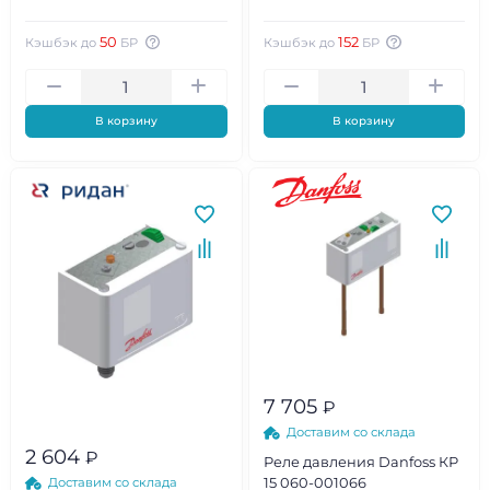
50
152
Кэшбэк до
БР
Кэшбэк до
БР
В корзину
В корзину
7 705
₽
Доставим со склада
2 604
₽
Реле давления Danfoss КР
15 060-001066
Доставим со склада