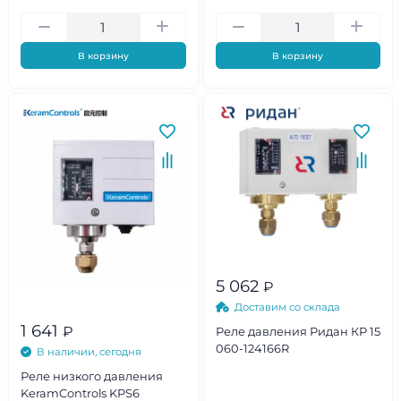
В корзину
В корзину
5 062
₽
Доставим со склада
1 641
₽
Реле давления Ридан КР 15
060-124166R
В наличии, сегодня
Реле низкого давления
KeramControls KPS6