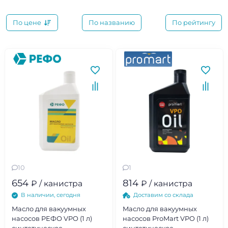
По цене
По названию
По рейтингу
10
1
654
814
₽ / канистра
₽ / канистра
В наличии, сегодня
Доставим со склада
Масло для вакуумных
Масло для вакуумных
насосов РЕФО VPO (1 л)
насосов ProMart VPO (1 л)