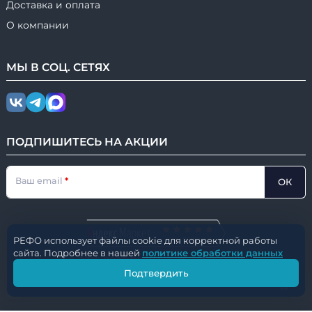
Доставка и оплата
О компании
МЫ В
СОЦ.
СЕТЯХ
ПОДПИШИТЕСЬ НА АКЦИИ
Ваш email
ОК
РЕФО использует файлы cookie для корректной работы
НАШ РЕЙТИНГ
сайта. Подробнее в нашей
политике обработки данных
© 2016-2026
РЕФО
|
⚙️ ver. 2.4.950
Подтвердить
CleverUM.tech
Разработано с