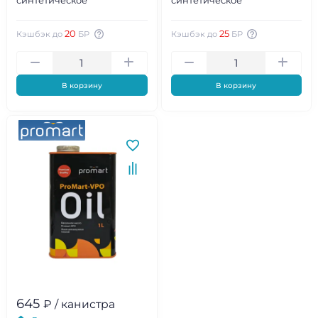
синтетическое
синтетическое
20
25
Кэшбэк до
БР
Кэшбэк до
БР
В корзину
В корзину
645
₽ / канистра