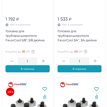
1 192
1 533
₽
₽
Нет в наличии
Нет в наличии
Головка для
Головка для
труборасширителя
труборасширителя
FavorCool 5/8", 5/8 дюйма
FavorCool 3/4", 3/4 дюйма
36
46
Кэшбэк до
БР
Кэшбэк до
БР
В корзину
В корзину
-25%