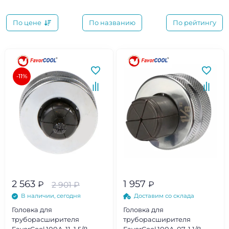
По цене
По названию
По рейтингу
-11%
2 563
1 957
₽
₽
2 901
₽
В наличии, сегодня
Доставим со склада
Головка для
Головка для
труборасширителя
труборасширителя