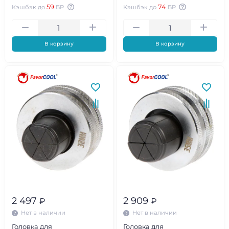
59
74
Кэшбэк до
БР
Кэшбэк до
БР
В корзину
В корзину
2 497
2 909
₽
₽
Нет в наличии
Нет в наличии
Головка для
Головка для