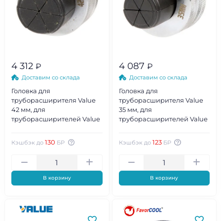
4 312
4 087
₽
₽
Доставим со склада
Доставим со склада
Головка для
Головка для
труборасширителя Value
труборасширителя Value
42 мм, для
35 мм, для
труборасширителей Value
труборасширителей Value
130
123
Кэшбэк до
БР
Кэшбэк до
БР
В корзину
В корзину