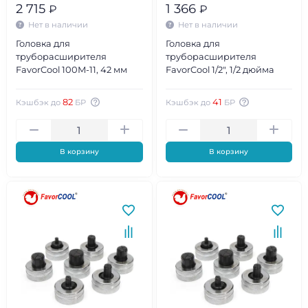
2 715
1 366
₽
₽
Нет в наличии
Нет в наличии
Головка для
Головка для
труборасширителя
труборасширителя
FavorCool 100М-11, 42 мм
FavorCool 1/2", 1/2 дюйма
82
41
Кэшбэк до
БР
Кэшбэк до
БР
В корзину
В корзину