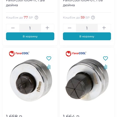
FavorCool 100А-11, 1 5/8
FavorCool 100А-07, 1 1/8
дюйма
дюйма
77
59
Кэшбэк до
БР
Кэшбэк до
БР
В корзину
В корзину
1 658
1 664
₽
₽