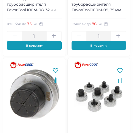
труборасширителя
труборасширителя
FavorCool 100М-08, 32 мм
FavorCool 100М-09, 35 мм
75
88
Кэшбэк до
БР
Кэшбэк до
БР
В корзину
В корзину