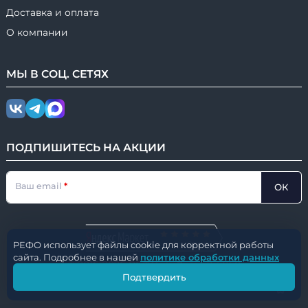
Доставка и оплата
О компании
МЫ В
СОЦ.
СЕТЯХ
ПОДПИШИТЕСЬ НА АКЦИИ
Ваш email
ОК
РЕФО использует файлы cookie для корректной работы
НАШ РЕЙТИНГ
сайта. Подробнее в нашей
политике обработки данных
© 2016-2026
РЕФО
|
⚙️ ver. 2.4.950
Подтвердить
CleverUM.tech
Разработано с