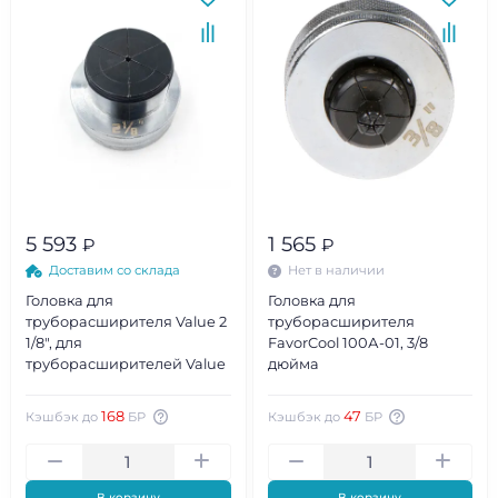
5 593
1 565
₽
₽
Доставим со склада
Нет в наличии
Головка для
Головка для
труборасширителя Value 2
труборасширителя
1/8", для
FavorCool 100А-01, 3/8
труборасширителей Value
дюйма
168
47
Кэшбэк до
БР
Кэшбэк до
БР
В корзину
В корзину