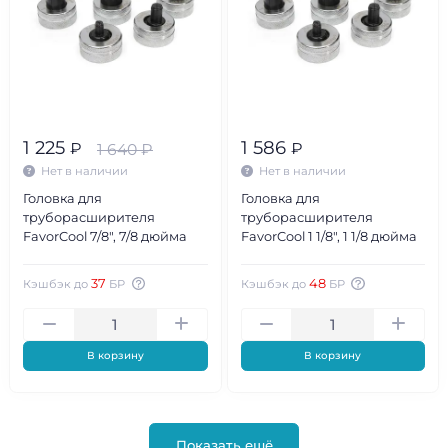
1 225
1 586
₽
₽
1 640
₽
Нет в наличии
Нет в наличии
Головка для
Головка для
труборасширителя
труборасширителя
FavorCool 7/8", 7/8 дюйма
FavorCool 1 1/8", 1 1/8 дюйма
37
48
Кэшбэк до
БР
Кэшбэк до
БР
В корзину
В корзину
Показать ещё