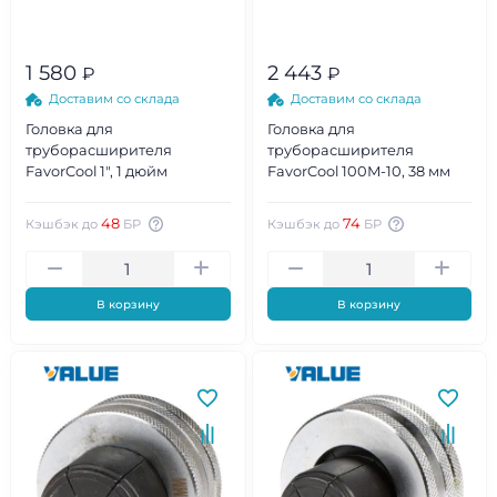
1 580
2 443
₽
₽
Доставим со склада
Доставим со склада
Головка для
Головка для
труборасширителя
труборасширителя
FavorCool 1", 1 дюйм
FavorCool 100М-10, 38 мм
48
74
Кэшбэк до
БР
Кэшбэк до
БР
В корзину
В корзину