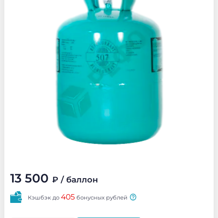
13 500
₽
/ баллон
405
Кэшбэк до
бонусных рублей