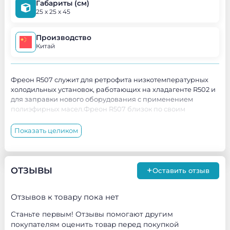
Габариты (см)
25 x 25 x 45
Производство
Китай
Фреон R507 служит для ретрофита низкотемпературных
холодильных установок, работающих на хладагенте R502 и
для заправки нового оборудования с применением
полиэфирных масел.Фреон R507 близок по своим
характеристикам к R502 и является его долгосрочной
альтернативой. Ведёт себя как однокомпонентная
Показать целиком
жидкость.
Жидкая и газовая фазы в условиях
термодинамического равновесия имеют одинаковый
состав. Глайд отсутствует.
Заправка холодильных установок
может быть произведена как из жидкой, так и из
+
ОТЗЫВЫ
Оставить отзыв
газообразной фазы
Отзывов к товару пока нет
Станьте первым! Отзывы помогают другим
покупателям оценить товар перед покупкой