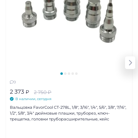
9
2 373
₽
2 750
₽
В наличии, сегодня
Вальцовка FavorCool CT-278L, 1/8", 3/16", 1/4", 5/6", 3/8", 7/16",
1/2", 5/8", 3/4" дюймовые плашки, труборез, ключ-
трещетка, головки труборасширительные, кейс