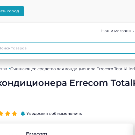
ать город
Наши магазины
тва
Очищающее средство для кондиционера Errecom TotalKillerB
ндиционера Errecom TotalK
Уведомлять об изменениях
Errecom