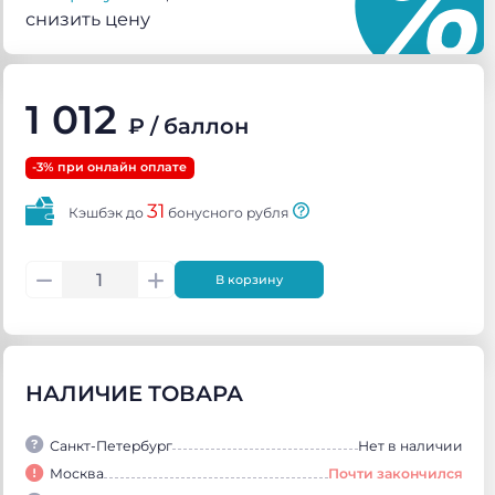
снизить цену
1 012
₽
/ баллон
-3% при онлайн оплате
31
Кэшбэк до
бонусного рубля
В корзину
НАЛИЧИЕ ТОВАРА
Санкт-Петербург
Нет в наличии
Москва
Почти закончился