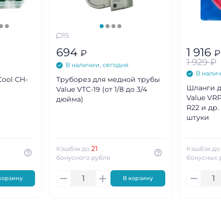
15
694
1 916
₽
₽
1 929
₽
В наличии, сегодня
В налич
ool CH-
Труборез для медной трубы
Шланги д
Value VTC-19 (от 1/8 до 3/4
Value VRP
дюйма)
R22 и др.
штуки
21
Кэшбэк до
Кэшбэк д
бонусного рубля
бонусных 
корзину
В корзину