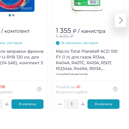
1 355
 / комплект
₽ / канистра
1 495
₽
ии, сегодня
В наличии, сегодня
ля заправки фреона
Масло Total Planetelf ACD 100
-U-RYB 120 см, для
FY (1 л) для газов R134a,
 (1/4 SAE), комплект 3
R404A, R407C, R410A, R507,
R1234ze, R449A, R513A,
синтетическое
58
41
о
Кэшбэк до
рублей
бонусного рубля
В корзину
В корзину