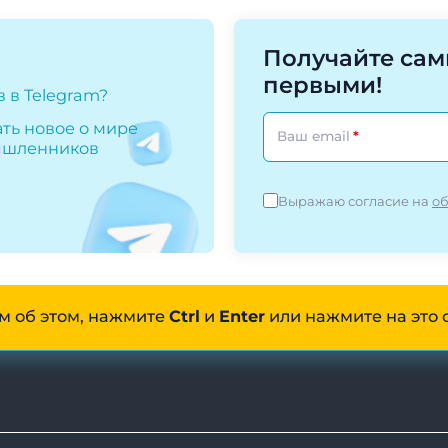
Получайте са
первыми!
 в Telegram?
ать новое о мире
Ваш email
мышленников
Выражаю согласие на
об
м об этом, нажмите
Ctrl
и
Enter
или нажмите на это 