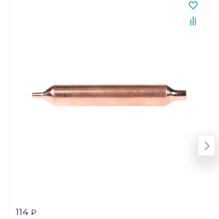
114
₽