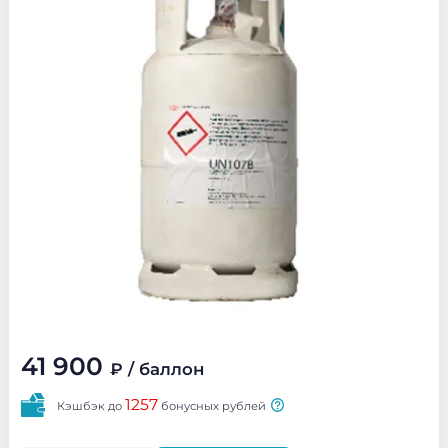
41 900
₽
/ баллон
1257
Кэшбэк до
бонусных рублей