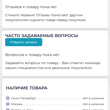
оборудования.
Отзывов к товару пока нет
Опоры для солнечных батарей.
Опоры для трубопроводов на мягкой кровле.
Станьте первым! Отзывы помогают другим
Опоры для воздуховодов.
покупателям оценить товар перед покупкой
Опоры для чиллеров.
Опоры для кабельных каналов и антенного
оборудования.
ЧАСТО ЗАДАВАЕМЫЕ ВОПРОСЫ
Опоры для переходных мостиков.
+
Задать вопрос
Комплектация:
Уф-стабилизированная, прочная переработанная
Вопросов к товару пока нет
резина для шин;
Полиуретановое вяжущее;
Задавайте вопросы по товару - Вам ответит команда
Оцинкованный металлический каркас;
наших специалистов или реальные покупатели
Металлический швеллер и гайка М8;
Высокая защита от вибрации.
Гарантийный срок эксплуатации – 5 лет при соблюдении
условий монтажа и эксплуатации.
НАЛИЧИЕ ТОВАРА
Санкт-Петербург
Нет в наличии
Москва
Нет в наличии